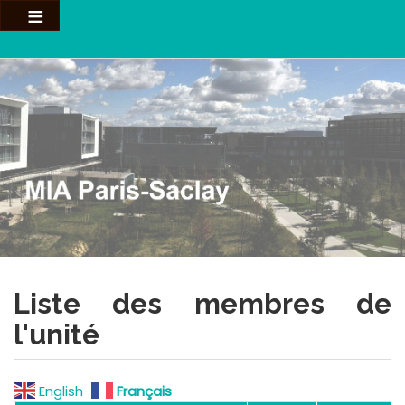
Aller
au
contenu
principal
Liste des membres de
l'unité
English
Français