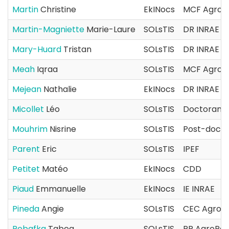
Martin
Christine
EkINocs
MCF AgroP
Martin-Magniette
Marie-Laure
SOLsTIS
DR INRAE
Mary-Huard
Tristan
SOLsTIS
DR INRAE
Meah
Iqraa
SOLsTIS
MCF AgroP
Mejean
Nathalie
EkINocs
DR INRAE
Micollet
Léo
SOLsTIS
Doctorant(
Mouhrim
Nisrine
SOLsTIS
Post-docto
Parent
Eric
SOLsTIS
IPEF
Petitet
Matéo
EkINocs
CDD
Piaud
Emmanuelle
EkINocs
IE INRAE
Pineda
Angie
SOLsTIS
CEC AgroPa
Rebafka
Tabea
SOLsTIS
PR AgroPar