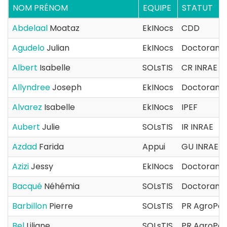
NOM PRÉNOM
EQUIPE
STATUT
Abdelaal
Moataz
EkINocs
CDD
Agudelo
Julian
EkINocs
Doctorant(
Albert
Isabelle
SOLsTIS
CR INRAE
Allyndree
Joseph
EkINocs
Doctorant(
Alvarez
Isabelle
EkINocs
IPEF
Aubert
Julie
SOLsTIS
IR INRAE
Azdad
Farida
Appui
GU INRAE
Azizi
Jessy
EkINocs
Doctorant(
Bacqué
Néhémia
SOLsTIS
Doctorant(
Barbillon
Pierre
SOLsTIS
PR AgroPar
Bel
Liliane
SOLsTIS
PR AgroPar