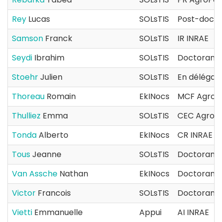
Rey
Lucas
SOLsTIS
Post-docto
Samson
Franck
SOLsTIS
IR INRAE
Seydi
Ibrahim
SOLsTIS
Doctorant(
Stoehr
Julien
SOLsTIS
En délégat
Thoreau
Romain
EkINocs
MCF AgroP
Thulliez
Emma
SOLsTIS
CEC AgroPa
Tonda
Alberto
EkINocs
CR INRAE
Tous
Jeanne
SOLsTIS
Doctorant(
Van Assche
Nathan
EkINocs
Doctorant(
Victor
Francois
SOLsTIS
Doctorant(
Vietti
Emmanuelle
Appui
AI INRAE