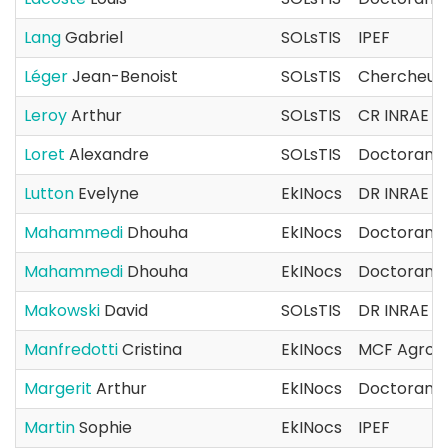
Lang
Gabriel
SOLsTIS
IPEF
Léger
Jean-Benoist
SOLsTIS
Chercheur.
Leroy
Arthur
SOLsTIS
CR INRAE
Loret
Alexandre
SOLsTIS
Doctorant(
Lutton
Evelyne
EkINocs
DR INRAE
Mahammedi
Dhouha
EkINocs
Doctorant(
Mahammedi
Dhouha
EkINocs
Doctorant(
Makowski
David
SOLsTIS
DR INRAE
Manfredotti
Cristina
EkINocs
MCF AgroP
Margerit
Arthur
EkINocs
Doctorant(
Martin
Sophie
EkINocs
IPEF