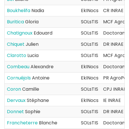
Boukhelifa
Nadia
EkINocs
CR INRAE
Buritica
Gloria
SOLsTIS
MCF AgroP
Chatignoux
Edouard
SOLsTIS
Doctorant(
Chiquet
Julien
SOLsTIS
DR INRAE - 
Clarotto
Lucia
SOLsTIS
MCF AgroP
Combeau
Alexandre
EkINocs
Doctorant(
Cornuéjols
Antoine
EkINocs
PR AgroPar
Coron
Camille
SOLsTIS
CPJ INRAE
Dervaux
Stéphane
EkINocs
IE INRAE
Donnet
Sophie
SOLsTIS
DR INRAE - 
Francheterre
Blanche
SOLsTIS
Doctorant(