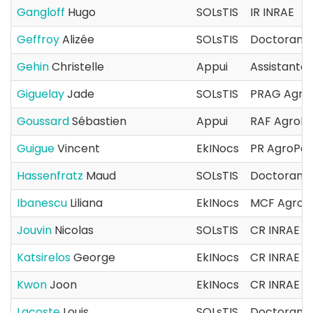
Gangloff
Hugo
SOLsTIS
IR INRAE
Geffroy
Alizée
SOLsTIS
Doctorant(
Gehin
Christelle
Appui
Assistante 
Giguelay
Jade
SOLsTIS
PRAG Agro
Goussard
Sébastien
Appui
RAF AgroPa
Guigue
Vincent
EkINocs
PR AgroPar
Hassenfratz
Maud
SOLsTIS
Doctorant(
Ibanescu
Liliana
EkINocs
MCF AgroP
Jouvin
Nicolas
SOLsTIS
CR INRAE
Katsirelos
George
EkINocs
CR INRAE
Kwon
Joon
EkINocs
CR INRAE
Lacoste
Louis
SOLsTIS
Doctorant(