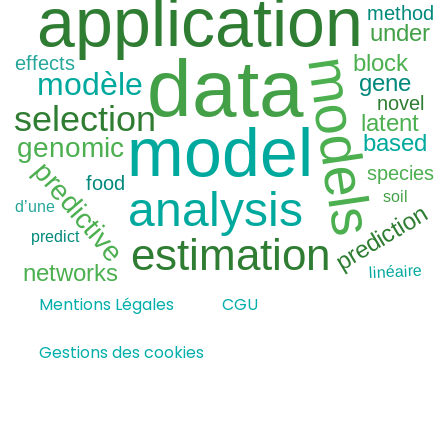
application
method
under
data
block
effects
models
modèle
gene
novel
selection
latent
model
based
genomic
predictive
species
food
analysis
soil
d’une
prediction
predict
estimation
networks
linéaire
Mentions Légales
CGU
Gestions des cookies