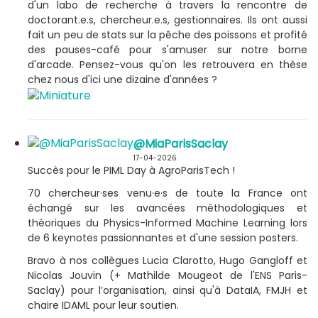
d'un labo de recherche à travers la rencontre de
doctorant.e.s, chercheur.e.s, gestionnaires. Ils ont aussi
fait un peu de stats sur la pêche des poissons et profité
des pauses-café pour s'amuser sur notre borne
d'arcade. Pensez-vous qu'on les retrouvera en thèse
chez nous d'ici une dizaine d'années ?
@MiaParisSaclay
17-04-2026
Succès pour le PIML Day à AgroParisTech !
70 chercheur·ses venu·e·s de toute la France ont
échangé sur les avancées méthodologiques et
théoriques du Physics-Informed Machine Learning lors
de 6 keynotes passionnantes et d'une session posters.
Bravo à nos collègues Lucia Clarotto, Hugo Gangloff et
Nicolas Jouvin (+ Mathilde Mougeot de l'ENS Paris-
Saclay) pour l’organisation, ainsi qu'à DataIA, FMJH et
chaire IDAML pour leur soutien.