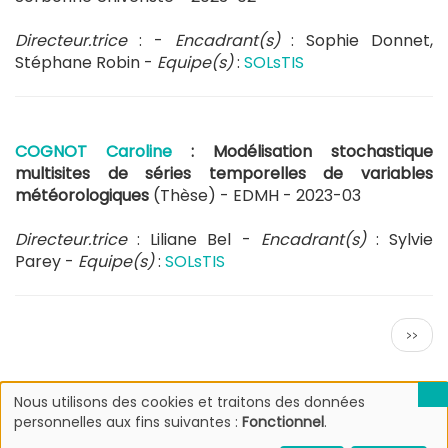
Directeur.trice
: -
Encadrant(s)
: Sophie Donnet,
Stéphane Robin -
Equipe(s)
:
SOLsTIS
COGNOT Caroline
: Modélisation stochastique
multisites de séries temporelles de variables
météorologiques
(Thèse) - EDMH -
2023-03
Directeur.trice
: Liliane Bel -
Encadrant(s)
: Sylvie
Parey -
Equipe(s)
:
SOLsTIS
Pagination
Page
››
suiva
Nous utilisons des cookies et traitons des données
Utilisation
personnelles aux fins suivantes :
Fonctionnel
.
des