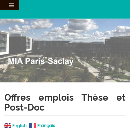
Aller
au
contenu
principal
Offres emplois Thèse et
Post-Doc
English
Français