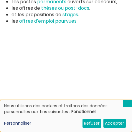
Les postes
permanents
ouverts sur concours,
les offres de
thèses ou post-docs
,
et les propositions de
stages
.
les
offres d'emploi pourvues
Nous utilisons des cookies et traitons des données
Utilisation
personnelles aux fins suivantes :
Fonctionnel
.
des
données
Personnaliser
Refuser
Accepter
personnelles