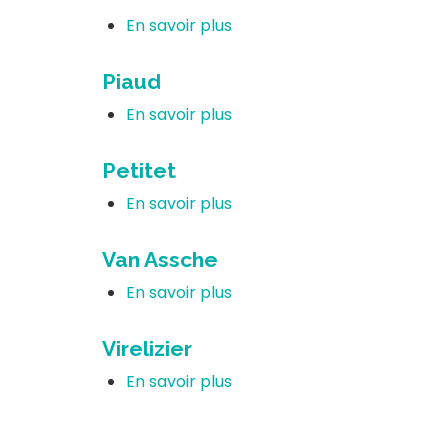
En savoir plus
sur
Azizi
Piaud
En savoir plus
sur
Piaud
Petitet
En savoir plus
sur
Petitet
Van Assche
En savoir plus
sur
Van
Assche
Virelizier
En savoir plus
sur
Virelizier
Pagination