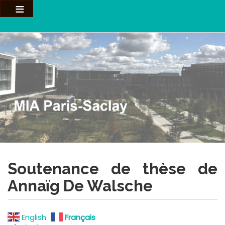
Aller
au
contenu
principal
Soutenance de thèse de
Annaïg De Walsche
English
Français