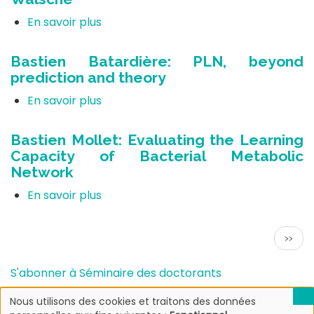
based
network
de
architecture
inference
Jérémy
En savoir plus
sur
algorithms
Lamouroux
Soutenance
de
Bastien Batardière: PLN, beyond
thèse
prediction and theory
de
Annaïg
En savoir plus
sur
De
Bastien
Walsche
Batardière:
Bastien Mollet: Evaluating the Learning
PLN,
Capacity of Bacterial Metabolic
beyond
Network
prediction
and
En savoir plus
sur
theory
Bastien
Mollet:
Pagination
Page
››
Evaluating
suiva
the
Learning
S'abonner à Séminaire des doctorants
Capacity
Nous utilisons des cookies et traitons des données
of
Utilisation