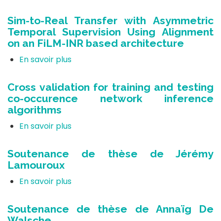
simple
Séminaires
Lotka-
doctorant.es
Sim-to-Real Transfer with Asymmetric
Volterra
2ème
Temporal Supervision Using Alignment
in
année
on an FiLM-INR based architecture
a
EDMH
cooperative
En savoir plus
sur
and
Sim-
in
to-
Cross validation for training and testing
a
Real
co-occurence network inference
hostile
Transfer
algorithms
case
with
Asymmetric
En savoir plus
sur
Temporal
Cross
Supervision
validation
Soutenance de thèse de Jérémy
Using
for
Lamouroux
Alignment
training
on
and
En savoir plus
sur
an
testing
Soutenance
FiLM-
co-
de
Soutenance de thèse de Annaïg De
INR
occurence
thèse
Walsche