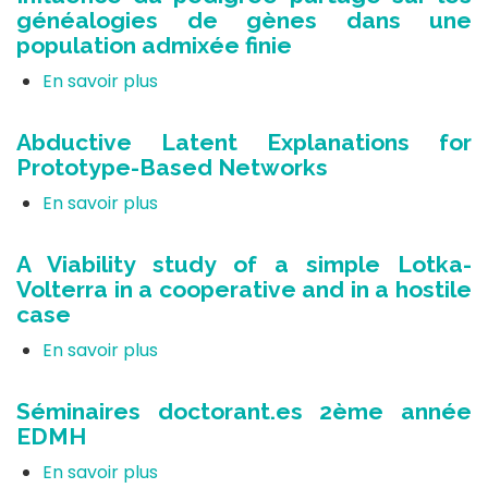
généalogies de gènes dans une
population admixée finie
En savoir plus
sur
Influence
du
Abductive Latent Explanations for
pédigrée
Prototype-Based Networks
partagé
sur
En savoir plus
sur
les
Abductive
généalogies
Latent
A Viability study of a simple Lotka-
de
Explanations
Volterra in a cooperative and in a hostile
gènes
for
case
dans
Prototype-
une
Based
En savoir plus
sur
population
Networks
A
admixée
Viability
Séminaires doctorant.es 2ème année
finie
study
EDMH
of
a
En savoir plus
sur