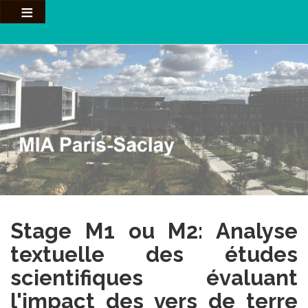
Aller
au
contenu
principal
Stage M1 ou M2: Analyse
textuelle des études
scientifiques évaluant
l'impact des vers de terre