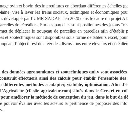
rage ovin et bovin des intercultures en abordant différentes échelles (parce
laine, vise à lever les freins sociaux, techniques et économiques pou
 plateau, développé par l’UMR SADAPT en 2020 dans le cadre du proje
arcelles de céréaliers. Sur ces parcelles sont positionnés des jetons “r
met de déplacer le troupeau de parcelles en parcelles afin d’établir 
s et zootechniques sont disponibles sous forme de tableurs excel, pour
roupeau, l’objectif est de créer des discussions entre éleveurs et céréalie
et des données agronomiques et zootechniques qui y sont associées 
construit effectuera ainsi des calculs pour établir l’ensemble des 
n différentes méthodes à adapter, viabilité, optimisation. Afin d’év
d’Agrivaleur (cf. site agrivaleur.com) situés dans le Gers et en c
r pour améliorer la méthode de conception du jeu, dans le but de dév
de pouvoir évaluer avec les acteurs la pertinence de proposer des info
s.