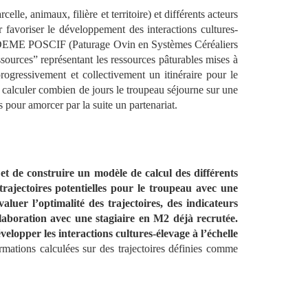
lle, animaux, filière et territoire) et différents acteurs
r favoriser le développement des interactions cultures-
t ADEME POSCIF (Paturage Ovin en Systèmes Céréaliers
essources” représentant les ressources pâturables mises à
progressivement et collectivement un itinéraire pour le
 calculer combien de jours le troupeau séjourne sur une
rs pour amorcer par la suite un partenariat.
et de construire un modèle de calcul des différents
trajectoires potentielles pour le troupeau avec une
aluer l’optimalité des trajectoires, des indicateurs
ollaboration avec une stagiaire en M2 déjà recrutée.
elopper les interactions cultures-élevage à l’échelle
rmations calculées sur des trajectoires définies comme