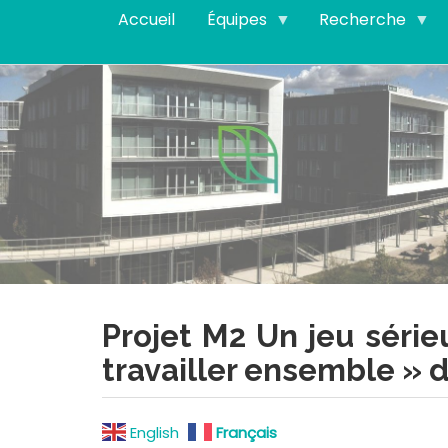
Aller
Accueil
Équipes
Recherche
au
contenu
principal
Projet M2 Un jeu série
travailler ensemble » 
English
Français