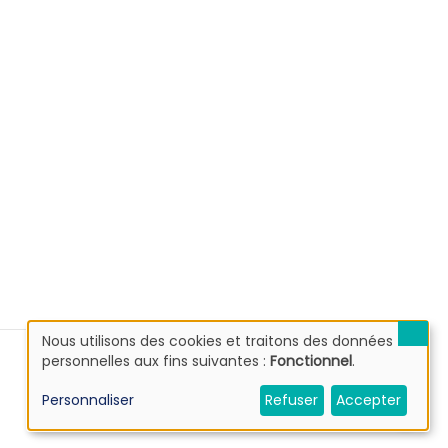
Nous utilisons des cookies et traitons des données
Utilisation
personnelles aux fins suivantes :
Fonctionnel
.
des
données
Personnaliser
Refuser
Accepter
personnelles