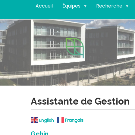
Aller
Accueil
Équipes
Recherche
au
contenu
principal
Assistante de Gestion
English
Français
Gehin