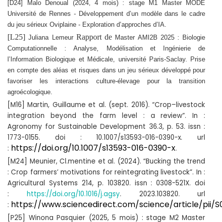
[D24] Malo Denoual (2024, 4 mois) : stage M1 Master MODE
Université de Rennes - Développement d’un modèle dans le cadre
du jeu sérieux Oviplaine - Exploration d’approches d’IA.
[L25]
Rapport de
Juliana Lemeur
Master AMI2B 2025 : Biologie
Computationnelle : Analyse, Modélisation et Ingénierie de
l’Information Biologique et Médicale, université Paris-Saclay. Prise
en compte des aléas et risques dans un jeu sérieux développé pour
favoriser les interactions culture-élevage pour la transition
agroécologique.
[M16] Martin, Guillaume et al. (sept. 2016). “Crop–livestock
integration beyond the farm level : a review”. In :
Agronomy for Sustainable Development 36.3, p. 53. issn :
1773-0155. doi : 10.1007/s13593-016-0390-x. url
https://doi.org/10.1007/s13593-016-0390-x
:
.
[M24] Meunier, Cl.mentine et al. (2024). “Bucking the trend
: Crop farmers’ motivations for reintegrating livestock”. In :
Agricultural Systems 214, p. 103820. issn : 0308-521X. doi
:
https://doi.org/10.1016/j.agsy
. 2023.103820. url
https://www.sciencedirect.com/science/article/pii/
:
[P25] Winona Pasquier (2025, 5 mois) : stage M2 Master