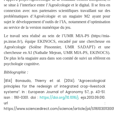
se situe à l’interface entre l’Agroécologie et le digital. Il se fera en
connexion avec nos partenaires scientifiques travaillant sur des
problématiques d’Agroécologie et un stagiaire M2 ayant pour
sujet le développement d’outils de l’IA, notamment d’optimisation
au service de la version numérique du jeu.
Le travail sera réalisé au sein de l’UMR MIA-PS (https://mia-
ps.inrae.fr/), équipe EKINOCS, encadré par une chercheuse en
Agroécologie (Solène Pissonnier, UMR SADAPT) et une
chercheuse en AI (Nathalie Mejean, UMR MIA-PS, EKINOCS).
De plus le/la stagiaire aura dans son comité de suivi un référent en
psychologie cognitive.
Bibliographie :
[B14] Bonaudo, Thierry et al. (2014). “Agroecological
principles for the redesign of integrated crop–livestock
systems”. In : European Journal of Agronomy 57, p. 43-51.
issn : 1161-0301. doi :
https://doi.org/10.1016/j
. eja.2013.09.010.
url :
https://www.sciencedirect.com/science/article/pii/S1161030113001