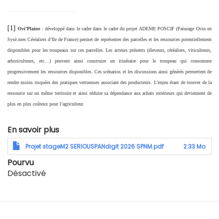
[1]
Ovi’Plaine
:
développé dans le cadre dans le cadre du projet ADEME POSCIF (Paturage Ovin en
Sysè.mes Céréaliers d’Ile de France) permet de représenter des parcelles et les ressources potentiellement
disponibles pour les troupeaux sur ces parcelles. Les acteurs présents (éleveurs, céréaliers, viticulteurs,
arboriculteurs, etc…) peuvent ainsi construire un itinéraire pour le troupeau qui consomme
progressivement les ressources disponibles. Ces scénarios et les discussions ainsi générés permettent de
rendre moins risquées des pratiques vertueuses associant des producteurs. L’enjeu étant de trouver de la
ressource sur un même territoire et ainsi réduire sa dépendance aux achats extérieurs qui deviennent de
plus en plus coûteux pour l’agriculteur.
En savoir plus
Projet stageM2 SERIOUSPANdigit 2026 SPNM.pdf
2.33 Mo
Pourvu
Désactivé