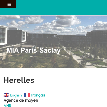
Aller
au
contenu
principal
Herelles
English
Français
Agence de moyen
ANR