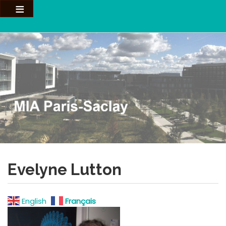
Aller
au
contenu
principal
Evelyne Lutton
English
Français