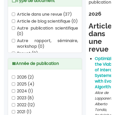
🗂️
Type de document
publications
2026
Article dans une revue (37)
Article de blog scientifique (0)
Article
Autre publication scientifique
dans
(0)
une
Autre rapport, séminaire,
workshop (0)
revue
Brevet (0)
Optimizin
Carte (0)
📅
Année de publication
the Viabili
Chapitre d'ouvrage (10)
of Interac
Chapitre de rapport (0)
Systems
2026 (2)
Communication dans un
with Evolu
2025 (4)
congrès (66)
Algorithm
2024 (1)
Alice de
Cours (0)
2023 (8)
Lapparent,
Document associé à des
Alberto
2022 (12)
manifestations scientifiques
Tonda,
(0)
2021 (1)