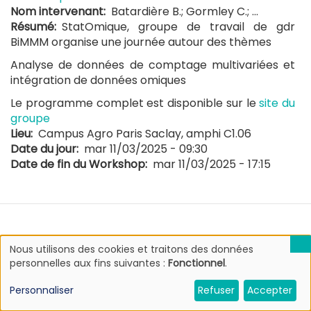
Nom intervenant
Batardière B.; Gormley C.; ...
Résumé
StatOmique, groupe de travail de gdr
BiMMM organise une journée autour des thèmes
Analyse de données de comptage multivariées et
intégration de données omiques
Le programme complet est disponible sur le
site du
groupe
Lieu
Campus Agro Paris Saclay, amphi C1.06
Date du jour
mar 11/03/2025 - 09:30
Date de fin du Workshop
mar 11/03/2025 - 17:15
Nous utilisons des cookies et traitons des données
Utilisation
personnelles aux fins suivantes :
Fonctionnel
.
des
données
Personnaliser
Refuser
Accepter
personnelles