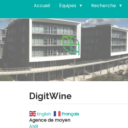
Aller
Accueil
Équipes
Recherche
au
contenu
principal
DigitWine
English
Français
Agence de moyen
ANR