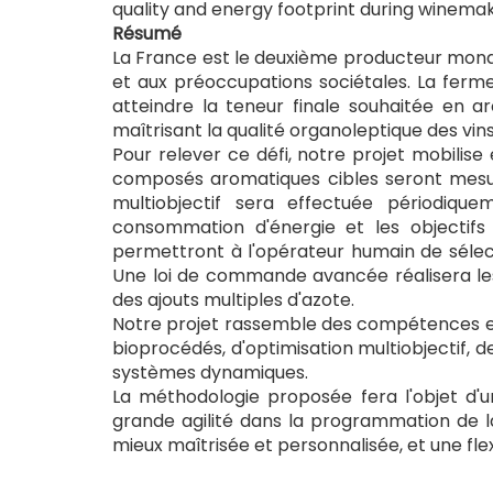
quality and energy footprint during winema
Résumé
La France est le deuxième producteur mondi
et aux préoccupations sociétales. La ferm
atteindre la teneur finale souhaitée en a
maîtrisant la qualité organoleptique des vins
Pour relever ce défi, notre projet mobilis
composés aromatiques cibles seront mesur
multiobjectif sera effectuée périodiqu
consommation d'énergie et les objectifs 
permettront à l'opérateur humain de sélec
Une loi de commande avancée réalisera les 
des ajouts multiples d'azote.
Notre projet rassemble des compétences en 
bioprocédés, d'optimisation multiobjectif, 
systèmes dynamiques.
La méthodologie proposée fera l'objet d'u
grande agilité dans la programmation de l
mieux maîtrisée et personnalisée, et une flex