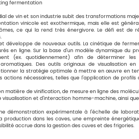
king fermentation
al de vin et son industrie subit des transformations m
entation vinicole est exothermique, mais elle est géné
rômes, ce qui la rend très énergivore. Le défi est de 
.
e et développe de nouveaux outils. La cinétique de ferm
és en ligne. Sur la base d'un modèle dynamique du proc
ement (ex. quotidiennement) afin de déterminer les
aromatiques. Des outils originaux de visualisation en
tionner la stratégie optimale à mettre en œuvre en te
actions nécessaires, telles que l'application de profil
matière de vinification, de mesure en ligne des molécul
de visualisation et d'interaction homme-machine, ainsi q
ne démonstration expérimentale à l'échelle de laborat
a production dans les caves, une empreinte énergétique 
ibilité accrue dans la gestion des cuves et des frigories.