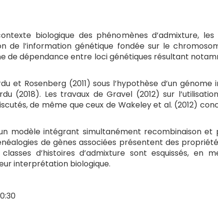
 contexte biologique des phénomènes d’admixture, les
ion de l’information génétique fondée sur le chromosome
ène de dépendance entre loci génétiques résultant not
u et Rosenberg (2011) sous l’hypothèse d’un génome infi
 (2018). Les travaux de Gravel (2012) sur l’utilisation
cutés, de même que ceux de Wakeley et al. (2012) concer
), un modèle intégrant simultanément recombinaison et p
énéalogies de gènes associées présentent des propriété
s classes d’histoires d’admixture sont esquissés, en 
r interprétation biologique.
10:30