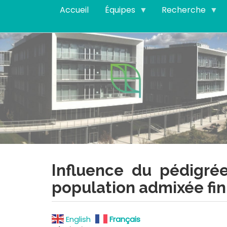
Aller
Accueil
Équipes
Recherche
au
contenu
principal
Influence du pédigré
population admixée fin
English
Français