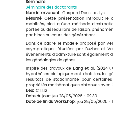
Séminaire
Séminaire des doctorants
Nom intervenant
Gaspard Dousson Lys
Résumé
Cette présentation introduit le
mobilisés, ainsi qu’une méthode d’extract
portée au déséquilibre de liaison, phénom
par blocs au cours des générations.
Dans ce cadre, le modèle proposé par Verd
asymptotiques étudiées par Buzbas et Verdu
événements d’admixture sont également dis
les généalogies de gènes.
Inspiré des travaux de Liang et al. (2024
hypothèses biologiquement réalistes, les g
résultats de stationnarité pour certaine
propriétés mathématiques obtenues avec leu
Lieu
C.1.1.12
Date du jour
jeu 28/05/2026 - 09:30
Date de fin du Workshop
jeu 28/05/2026 - 