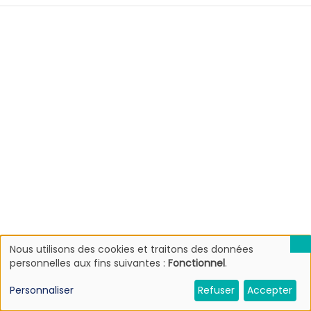
Nous utilisons des cookies et traitons des données
Utilisation
personnelles aux fins suivantes :
Fonctionnel
.
des
données
Personnaliser
Refuser
Accepter
personnelles